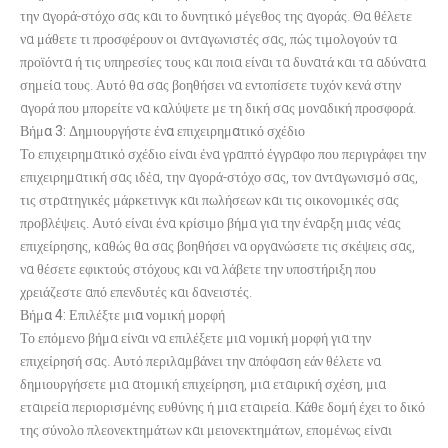
την αγορά-στόχο σας και το δυνητικό μέγεθος της αγοράς. Θα θέλετε
να μάθετε τι προσφέρουν οι ανταγωνιστές σας, πώς τιμολογούν τα
προϊόντα ή τις υπηρεσίες τους και ποια είναι τα δυνατά και τα αδύνατα
σημεία τους. Αυτό θα σας βοηθήσει να εντοπίσετε τυχόν κενά στην
αγορά που μπορείτε να καλύψετε με τη δική σας μοναδική προσφορά.
Βήμα 3: Δημιουργήστε ένα επιχειρηματικό σχέδιο
Το επιχειρηματικό σχέδιο είναι ένα γραπτό έγγραφο που περιγράφει την
επιχειρηματική σας ιδέα, την αγορά-στόχο σας, τον ανταγωνισμό σας,
τις στρατηγικές μάρκετινγκ και πωλήσεων και τις οικονομικές σας
προβλέψεις. Αυτό είναι ένα κρίσιμο βήμα για την έναρξη μιας νέας
επιχείρησης, καθώς θα σας βοηθήσει να οργανώσετε τις σκέψεις σας,
να θέσετε εφικτούς στόχους και να λάβετε την υποστήριξη που
χρειάζεστε από επενδυτές και δανειστές.
Βήμα 4: Επιλέξτε μια νομική μορφή
Το επόμενο βήμα είναι να επιλέξετε μια νομική μορφή για την
επιχείρησή σας. Αυτό περιλαμβάνει την απόφαση εάν θέλετε να
δημιουργήσετε μια ατομική επιχείρηση, μια εταιρική σχέση, μια
εταιρεία περιορισμένης ευθύνης ή μια εταιρεία. Κάθε δομή έχει το δικό
της σύνολο πλεονεκτημάτων και μειονεκτημάτων, επομένως είναι