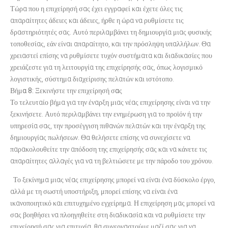
Τώρα που η επιχείρησή σας έχει εγγραφεί και έχετε όλες τις
απαραίτητες άδειες και άδειες, ήρθε η ώρα να ρυθμίσετε τις
δραστηριότητές σας. Αυτό περιλαμβάνει τη δημιουργία μιας φυσικής
τοποθεσίας, εάν είναι απαραίτητο, και την πρόσληψη υπαλλήλων. Θα
χρειαστεί επίσης να ρυθμίσετε τυχόν συστήματα και διαδικασίες που
χρειάζεστε για τη λειτουργία της επιχείρησής σας, όπως λογισμικό
λογιστικής, σύστημα διαχείρισης πελατών και ιστότοπο.
Βήμα 8: Ξεκινήστε την επιχείρησή σας
Το τελευταίο βήμα για την έναρξη μιας νέας επιχείρησης είναι να την
ξεκινήσετε. Αυτό περιλαμβάνει την ενημέρωση για το προϊόν ή την
υπηρεσία σας, την προσέγγιση πιθανών πελατών και την έναρξη της
δημιουργίας πωλήσεων. Θα θελήσετε επίσης να συνεχίσετε να
παρακολουθείτε την απόδοση της επιχείρησής σας και να κάνετε τις
απαραίτητες αλλαγές για να τη βελτιώσετε με την πάροδο του χρόνου.
Το ξεκίνημα μιας νέας επιχείρησης μπορεί να είναι ένα δύσκολο έργο,
αλλά με τη σωστή υποστήριξη, μπορεί επίσης να είναι ένα
ικανοποιητικό και επιτυχημένο εγχείρημα. Η επιχείρηση μας μπορεί να
σας βοηθήσει να πλοηγηθείτε στη διαδικασία και να ρυθμίσετε την
επιχείρησή σας για επιτυχία, θα συνεργαστούμε μαζί σας για να