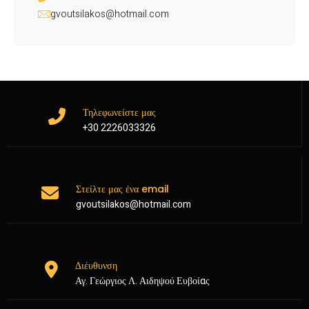
gvoutsilakos@hotmail.com
Τηλεφωνείστε μας
+30 2226033326
Στείλτε μας ένα email
gvoutsilakos@hotmail.com
Διέυθυνση
Αγ. Γεώργιος Λ. Αιδηψού Ευβοίας