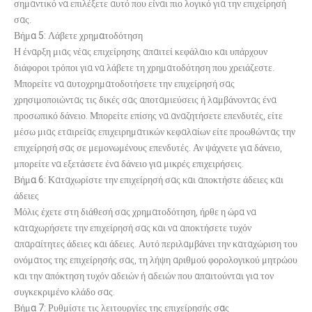
σημαντικό να επιλέξετε αυτό που είναι πιο λογικό για την επιχείρησή
σας.
Βήμα 5: Λάβετε χρηματοδότηση
Η έναρξη μιας νέας επιχείρησης απαιτεί κεφάλαιο και υπάρχουν
διάφοροι τρόποι για να λάβετε τη χρηματοδότηση που χρειάζεστε.
Μπορείτε να αυτοχρηματοδοτήσετε την επιχείρησή σας
χρησιμοποιώντας τις δικές σας αποταμιεύσεις ή λαμβάνοντας ένα
προσωπικό δάνειο. Μπορείτε επίσης να αναζητήσετε επενδυτές, είτε
μέσω μιας εταιρείας επιχειρηματικών κεφαλαίων είτε προωθώντας την
επιχείρησή σας σε μεμονωμένους επενδυτές. Αν ψάχνετε για δάνειο,
μπορείτε να εξετάσετε ένα δάνειο για μικρές επιχειρήσεις.
Βήμα 6:
Καταχωρίστε την επιχείρησή σας και αποκτήστε άδειες και
άδειες
Μόλις έχετε στη διάθεσή σας χρηματοδότηση, ήρθε η ώρα να
καταχωρήσετε την επιχείρησή σας και να αποκτήσετε τυχόν
απαραίτητες άδειες και άδειες. Αυτό περιλαμβάνει την καταχώριση του
ονόματος της επιχείρησής σας, τη λήψη αριθμού φορολογικού μητρώου
και την απόκτηση τυχόν αδειών ή αδειών που απαιτούνται για τον
συγκεκριμένο κλάδο σας.
Βήμα 7: Ρυθμίστε τις λειτουργίες της επιχείρησής σας