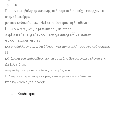
τριετίας.
Για την καταβολή της παροχής, οι δυνητικά δικαιούχοι εισέρχονται
στην πλατφόρμα
με τους κωδικούς TaxisNet στην ηλεκτρονική διεύθυνση
https://www.gov.gr/ipiresies/ergasia-kai-
asphalise/anergia/epidoma-ergasias-giaparatase-
epidomatos-anergias
και υποβάλλουν μια απλή δήλωση για την ένταξή τους στο πρόγραμμα.
Η
καταβολή του επιδόματος ξεκινά μετά από αυτεπάγγελτο έλεγχο της
ΔΥΠΑ για την
πλήρωση των προϋποθέσεων χορήγησής του.
Για περισσότερες πληροφορίες επισκεφτείτε τον ιστότοπο
https://www.dypa.gov.gr
Επιδότηση
Tags :