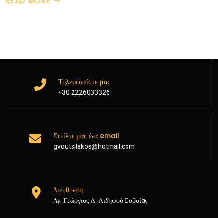
READ MORE
Τηλεφωνείστε μας
+30 2226033326
Στείλτε μας ένα email
gvoutsilakos@hotmail.com
Διέυθυνση
Αγ. Γεώργιος Λ. Αιδηψού Ευβοίας